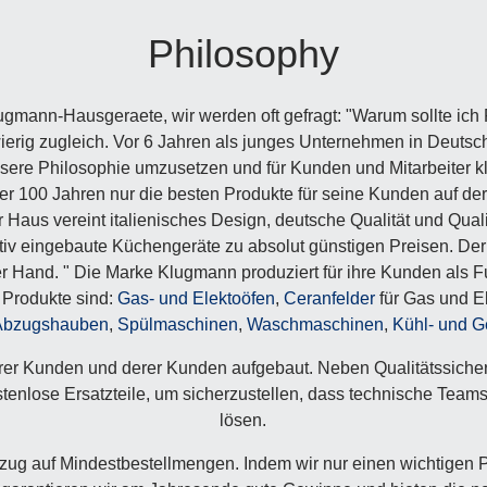
Philosophy
lugmann-Hausgeraete, wir werden oft gefragt: "Warum sollte ic
wierig zugleich. Vor 6 Jahren als junges Unternehmen in Deutsch
sere Philosophie umzusetzen und für Kunden und Mitarbeiter kla
r 100 Jahren nur die besten Produkte für seine Kunden auf de
Haus vereint italienisches Design, deutsche Qualität und Quali
ativ eingebaute Küchengeräte zu absolut günstigen Preisen. De
 Hand. " Die Marke Klugmann produziert für ihre Kunden als Ful
 Produkte sind:
Gas- und Elektoöfen
,
Ceranfelder
für Gas und E
Abzugshauben
,
Spülmaschinen
,
Waschmaschinen
,
Kühl- und G
erer Kunden und derer Kunden aufgebaut. Neben Qualitätssich
tenlose Ersatzteile, um sicherzustellen, dass technische Teams
lösen.
Bezug auf Mindestbestellmengen. Indem wir nur einen wichtigen 