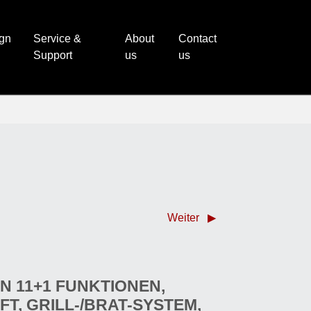
ign
Service &
About
Contact
Support
us
us
Weiter
 11+1 FUNKTIONEN,
T, GRILL-/BRAT-SYSTEM, T