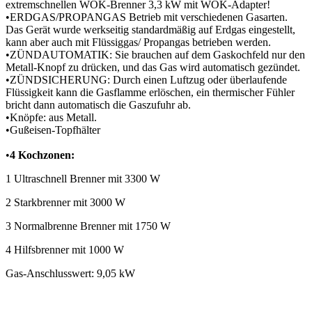
extremschnellen WOK-Brenner 3,3
k
W mit WOK-Adapter!
•
ERDGAS/PROPANGAS Betrieb mit verschiedenen Gasarten.
Das Gerät wurde werkseitig standardmäßig auf Erdgas eingestellt,
kann aber auch mit Flüssiggas/ Propangas betrieben werden.
•
ZÜNDAUTOMATIK: Sie brauchen auf dem Gaskochfeld nur den
Metall-Knopf zu drücken, und das Gas wird automatisch gezündet.
•
ZÜNDSICHERUNG: Durch einen Luftzug oder überlaufende
Flüssigkeit kann die Gasflamme erlöschen, ein thermischer Fühler
bricht dann automatisch die Gaszufuhr ab.
•
Knöpfe: aus Metall.
•
Gußeisen-Topfhälter
•
4 Kochzonen:
1 Ultraschnell Brenner mit 3300 W
2 Starkbrenner mit 3000 W
3 Normalbrenne Brenner mit 1750 W
4 Hilfsbrenner mit 1000 W
Gas-Anschlusswert: 9,05 kW