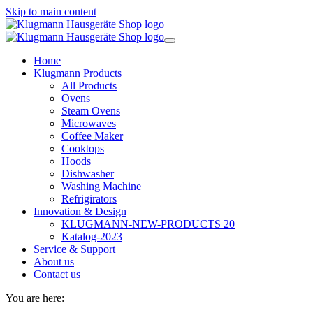
Skip to main content
Home
Klugmann Products
All Products
Ovens
Steam Ovens
Microwaves
Coffee Maker
Cooktops
Hoods
Dishwasher
Washing Machine
Refrigirators
Innovation & Design
KLUGMANN-NEW-PRODUCTS 20
Katalog-2023
Service & Support
About us
Contact us
You are here: