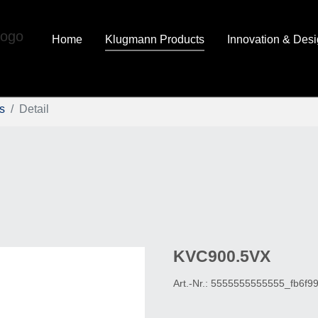
Home
Klugmann Products
Innovation & Des
s
Detail
KVC900.5VX
Art.-Nr.:
5555555555555_fb6f9