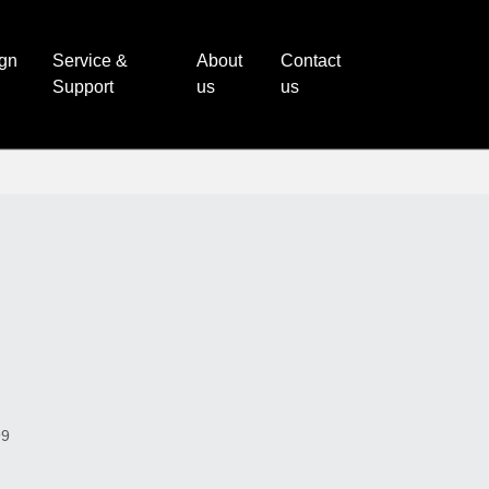
ign
Service &
About
Contact
Support
us
us
99