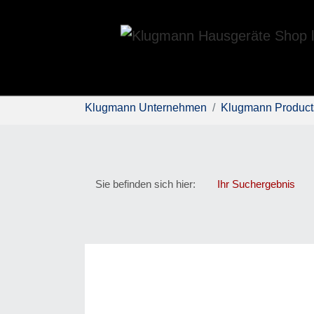
Skip to main content
You are here:
Klugmann Unternehmen
Klugmann Product
Sie befinden sich hier:
Ihr Suchergebnis